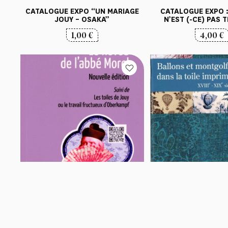
CATALOGUE EXPO “UN MARIAGE
CATALOGUE EXPO :
JOUY – OSAKA”
N’EST (-CE) PAS 
1,00
€
4,00
€
LIVRE : “LE NEVEU DE L’ABBE
CATALOGUE EXPO “
MOREL” – C.BAILLAT
MONTGOLFIERES DAN
IMPRIMEE
14,00
€
8,50
€