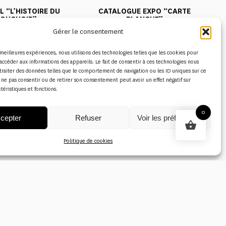
 “L’HISTOIRE DU
CATALOGUE EXPO “CARTE
OUCHOIR”
BLANCHE”
Gérer le consentement
1,00
€
1,00
€
s meilleures expériences, nous utilisons des technologies telles que les cookies pour
accéder aux informations des appareils. Le fait de consentir à ces technologies nous
traiter des données telles que le comportement de navigation ou les ID uniques sur ce
de ne pas consentir ou de retirer son consentement peut avoir un effet négatif sur
ctéristiques et fonctions.
0
cepter
Refuser
Voir les préférences
Politique de cookies