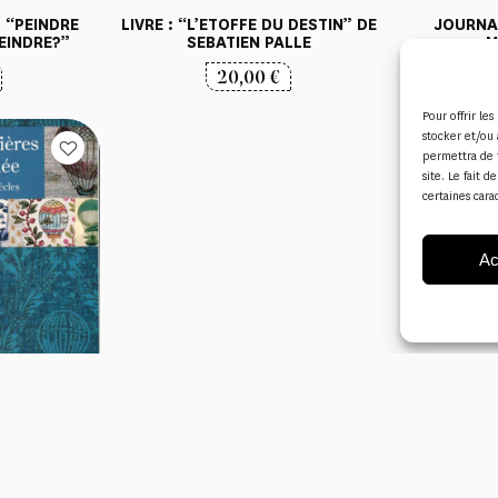
 “PEINDRE
LIVRE : “L’ETOFFE DU DESTIN” DE
JOURNAL
TEINDRE?”
SEBATIEN PALLE
M
20,00
€
Pour offrir le
stocker et/ou 
permettra de 
site. Le fait 
certaines cara
Ac
BALLONS ET
S LA TOILE
”