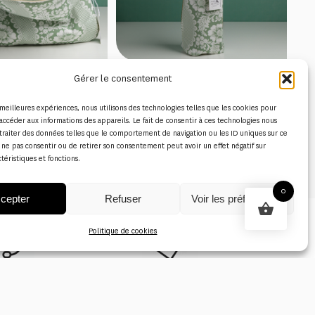
RDINATEUR “FLEURS
SAC ISOTHERME “FLEURS
Gérer le consentement
ISÉES” SAUGE
STYLISÉES” SAUGE
49,00
€
42,00
€
s meilleures expériences, nous utilisons des technologies telles que les cookies pour
accéder aux informations des appareils. Le fait de consentir à ces technologies nous
traiter des données telles que le comportement de navigation ou les ID uniques sur ce
de ne pas consentir ou de retirer son consentement peut avoir un effet négatif sur
Page 1 sur 3
ctéristiques et fonctions.
0
cepter
Refuser
Voir les préférences
Politique de cookies
lient basé en
Produits authentiques et
rance
de qualité