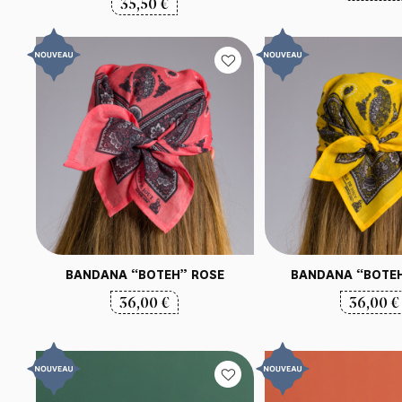
35,50
€
BANDANA “BOTEH” ROSE
BANDANA “BOTEH
36,00
€
36,00
€