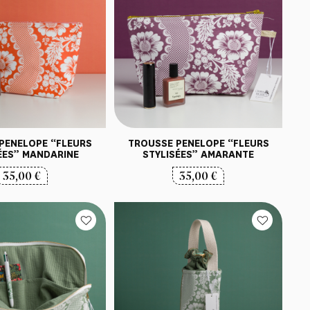
PENELOPE “FLEURS
TROUSSE PENELOPE “FLEURS
ÉES” MANDARINE
STYLISÉES” AMARANTE
35,00
€
35,00
€