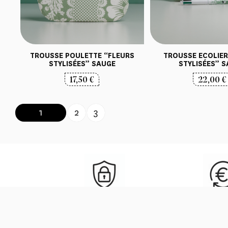
TROUSSE POULETTE “FLEURS
TROUSSE ECOLIER
STYLISÉES” SAUGE
STYLISÉES” 
17,50
€
22,00
€
1
2
3
Paiement 100 % sécurisé
Retour et re
gratu