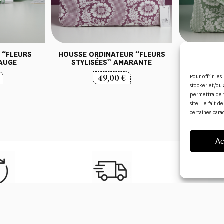
 “FLEURS
HOUSSE ORDINATEUR “FLEURS
HOUSSE O
SAUGE
STYLISÉES” AMARANTE
STYL
49,00
€
Pour offrir le
stocker et/ou 
permettra de 
site. Le fait 
certaines cara
Ac
mboursement
Livraison rapide
Service c
its
F