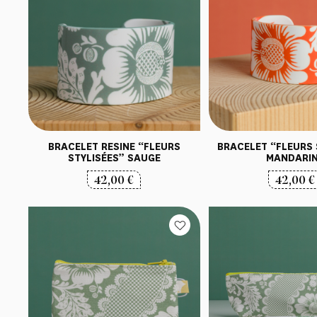
BRACELET RESINE “FLEURS
BRACELET “FLEURS 
STYLISÉES” SAUGE
MANDARI
42,00
€
42,00
€