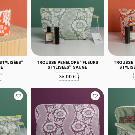
STYLISÉES”
TROUSSE PENELOPE “FLEURS
TROUSSE 
NE
STYLISÉES” SAUGE
STYLIS
35,00
€