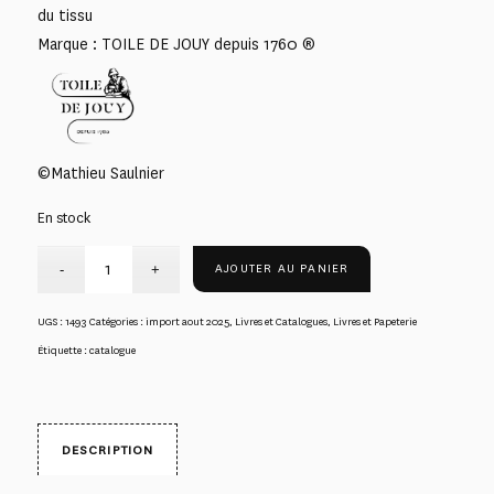
du tissu
Marque : TOILE DE JOUY depuis 1760 ®
©Mathieu Saulnier
En stock
AJOUTER AU PANIER
UGS :
1493
Catégories :
import aout 2025
,
Livres et Catalogues
,
Livres et Papeterie
Étiquette :
catalogue
DESCRIPTION