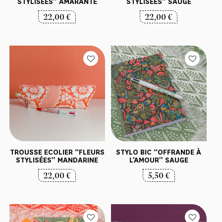
STYLISÉES” AMARANTE
STYLISÉES” SAUGE
22,00
€
22,00
€
TROUSSE ECOLIER “FLEURS
STYLO BIC “OFFRANDE À
STYLISÉES” MANDARINE
L’AMOUR” SAUGE
22,00
€
5,50
€