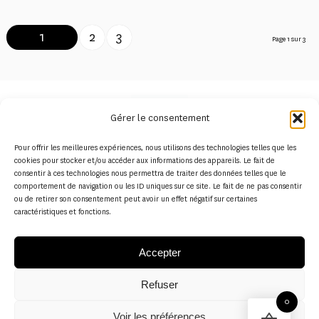
1
2
3
Page 1 sur 3
Gérer le consentement
Pour offrir les meilleures expériences, nous utilisons des technologies telles que les
cookies pour stocker et/ou accéder aux informations des appareils. Le fait de
Paiement 100 % sécurisé
consentir à ces technologies nous permettra de traiter des données telles que le
comportement de navigation ou les ID uniques sur ce site. Le fait de ne pas consentir
ou de retirer son consentement peut avoir un effet négatif sur certaines
caractéristiques et fonctions.
Accepter
Retour et remboursement gratuits
Refuser
0
Voir les préférences