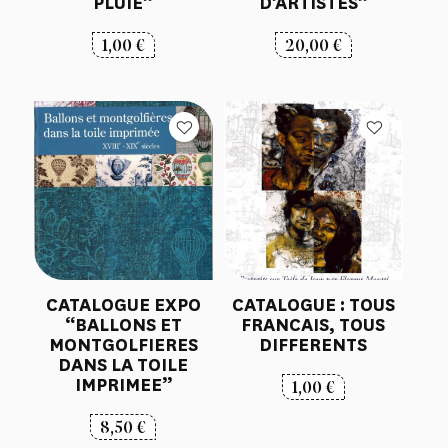
PLUIE”
D’ARTISTES”
1,00
€
20,00
€
CATALOGUE EXPO
CATALOGUE : TOUS
“BALLONS ET
FRANCAIS, TOUS
MONTGOLFIERES
DIFFERENTS
DANS LA TOILE
IMPRIMEE”
1,00
€
8,50
€