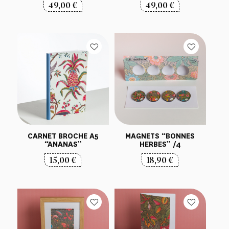
49,00
€
49,00
€
CARNET BROCHE A5
MAGNETS “BONNES
“ANANAS”
HERBES” /4
15,00
€
18,90
€