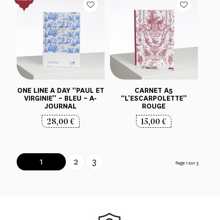
ONE LINE A DAY “PAUL ET
CARNET A5
VIRGINIE” – BLEU – A-
“L’ESCARPOLETTE”
JOURNAL
ROUGE
28,00
€
15,00
€
1
2
3
Page 1 sur 3