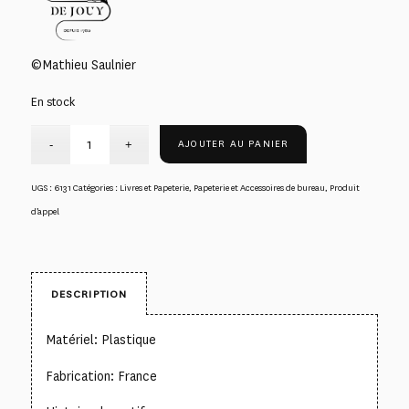
©Mathieu Saulnier
En stock
AJOUTER AU PANIER
UGS :
6131
Catégories :
Livres et Papeterie
,
Papeterie et Accessoires de bureau
,
Produit
d’appel
DESCRIPTION
Matériel: Plastique
Fabrication: France