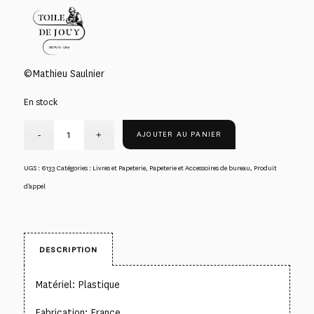
©Mathieu Saulnier
En stock
AJOUTER AU PANIER
UGS :
6133
Catégories :
Livres et Papeterie
,
Papeterie et Accessoires de bureau
,
Produit
d’appel
DESCRIPTION
Matériel: Plastique
Fabrication: France