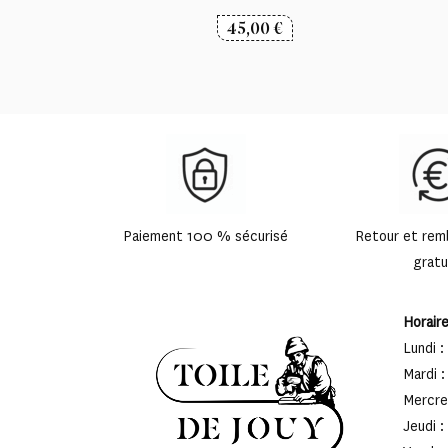
45,00
€
Paiement 100 % sécurisé
Retour et re
gratu
Horair
Lundi :
Mardi :
Mercred
Jeudi :