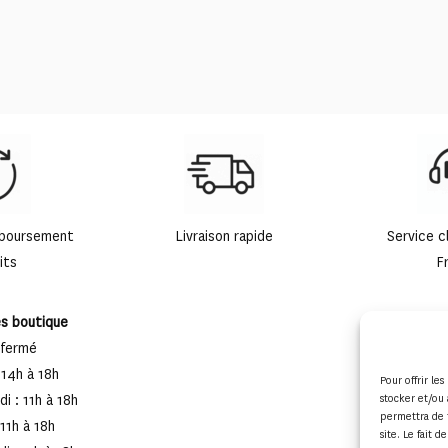
mboursement
Livraison rapide
Service c
its
F
es boutique
 fermé
 14h à 18h
Pour offrir le
i : 11h à 18h
stocker et/ou 
permettra de 
 11h à 18h
site. Le fait 