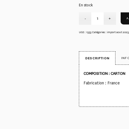
En stock
A
UGS :
1553
Catégories :
import aout 2025
INF
DESCRIPTION
COMPOSITION : CARTON
Fabrication : France