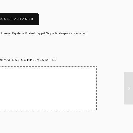
JOUTER AU PANIER
,
Livres et Papeterie
,
Produit d’appel
Étiquette :
disque stationnement
ORMATIONS COMPLÉMENTAIRES