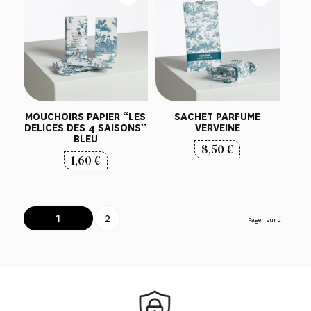
MOUCHOIRS PAPIER “LES
SACHET PARFUME
DELICES DES 4 SAISONS”
VERVEINE
BLEU
8,50
€
1,60
€
1
2
Page 1 sur 2