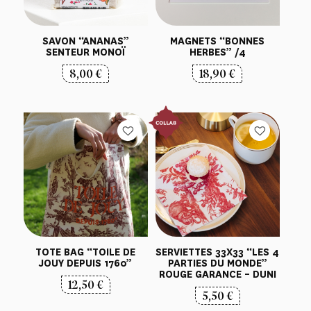
SAVON “ANANAS”
MAGNETS “BONNES
SENTEUR MONOÏ
HERBES” /4
8,00
€
18,90
€
TOTE BAG “TOILE DE
SERVIETTES 33X33 “LES 4
JOUY DEPUIS 1760”
PARTIES DU MONDE”
ROUGE GARANCE – DUNI
12,50
€
5,50
€