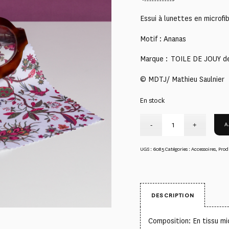
Essui à lunettes en microfi
Motif : Ananas
Marque : TOILE DE JOUY d
© MDTJ/ Mathieu Saulnier
En stock
A
UGS :
6085
Catégories :
Accessoires
,
Prod
DESCRIPTION
Composition: En tissu mi