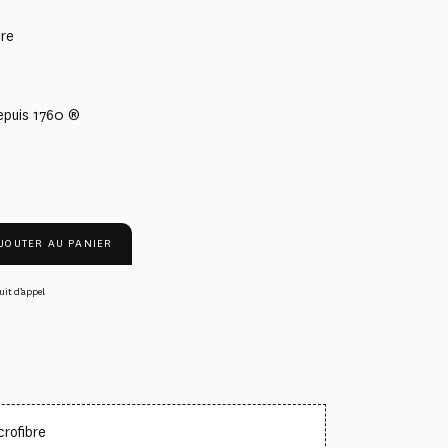
bre
epuis 1760 ®
JOUTER AU PANIER
uit d’appel
crofibre