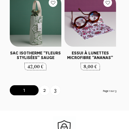
SAC ISOTHERME “FLEURS
ESSUI À LUNETTES
STYLISÉES” SAUGE
MICROFIBRE “ANANAS”
42,00
€
8,00
€
1
2
3
Page 1 sur 3