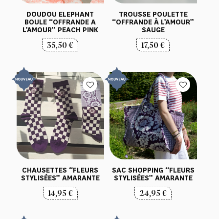
DOUDOU ELEPHANT
TROUSSE POULETTE
BOULE “OFFRANDE A
“OFFRANDE À L’AMOUR”
L’AMOUR” PEACH PINK
SAUGE
35,50
€
17,50
€
SAC SHOPPING “FLEURS
CHAUSETTES “FLEURS
STYLISÉES” AMARANTE
STYLISÉES” AMARANTE
24,95
€
14,95
€