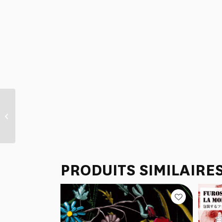
LIVRE : “OBERKAMPF UN
GRAND PATRON AU SIECLE
DES LUMIERES”
PRODUITS SIMILAIRE