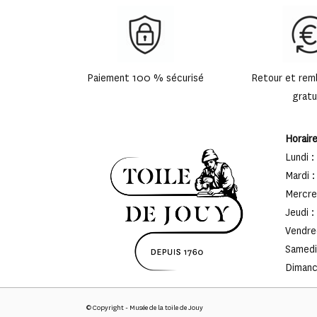
Paiement 100 % sécurisé
Retour et re
gratu
Horair
Lundi :
Mardi :
Mercred
Jeudi :
Vendred
Samedi 
Dimanch
© Copyright - Musée de la toile de Jouy