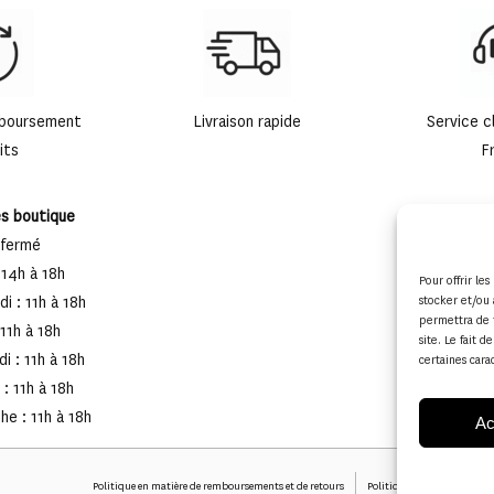
mboursement
Livraison rapide
Service c
its
F
es boutique
 fermé
 14h à 18h
Pour offrir le
i : 11h à 18h
stocker et/ou 
permettra de 
 11h à 18h
site. Le fait 
i : 11h à 18h
certaines cara
: 11h à 18h
e : 11h à 18h
Ac
Politique en matière de remboursements et de retours
Politique de cookies (UE)