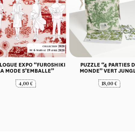
LOGUE EXPO “FUROSHIKI
PUZZLE “4 PARTIES 
LA MODE S’EMBALLE”
MONDE” VERT JUNG
4,00
€
18,00
€