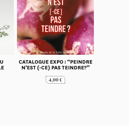
DU
CATALOGUE EXPO : “PEINDRE
LE
N’EST (-CE) PAS TEINDRE?”
4,00
€