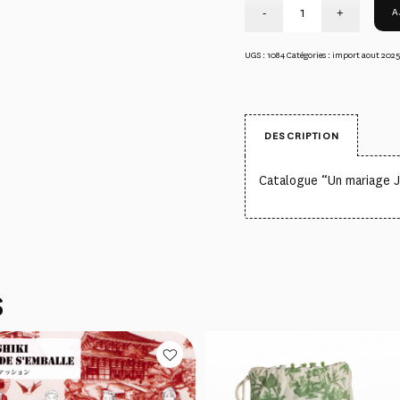
A
UGS :
1084
Catégories :
import aout 2025
DESCRIPTION
Catalogue “Un mariage J
S