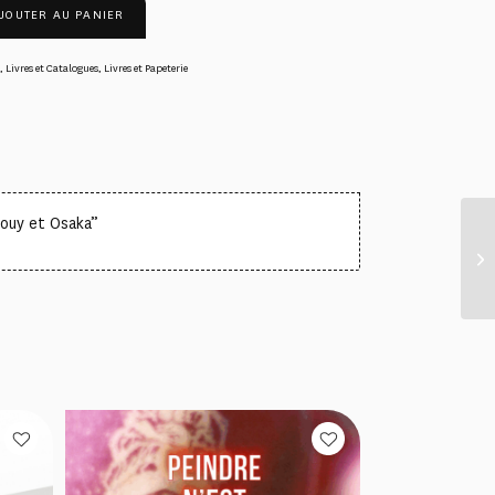
JOUTER AU PANIER
,
Livres et Catalogues
,
Livres et Papeterie
ouy et Osaka”