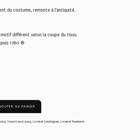
ent du costume, remonte à l’antiquité.
motif différent selon la coupe du tissu
epuis 1760 ®
JOUTER AU PANIER
2025
,
import aout 2025
,
Livres et Catalogues
,
Livres et Papeterie