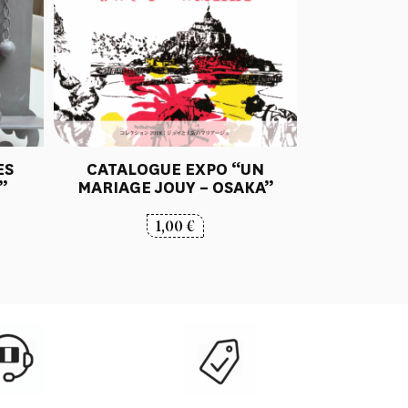
ES
CATALOGUE EXPO “UN
”
MARIAGE JOUY – OSAKA”
1,00
€