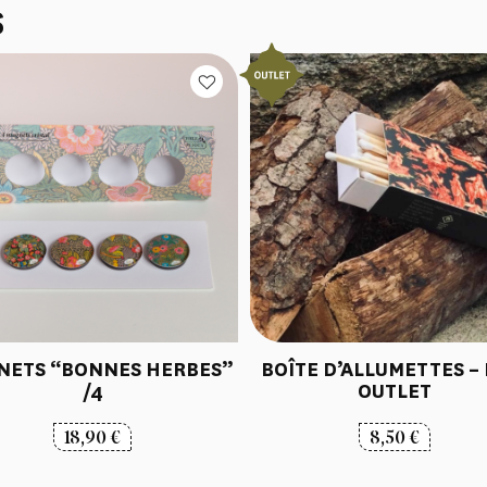
S
NETS “BONNES HERBES”
BOÎTE D’ALLUMETTES – 
/4
OUTLET
18,90
€
8,50
€