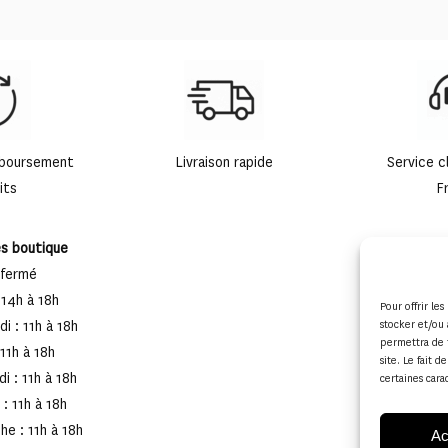
mboursement
Livraison rapide
Service c
its
F
es boutique
 fermé
 14h à 18h
Pour offrir le
i : 11h à 18h
stocker et/ou 
permettra de 
 11h à 18h
site. Le fait 
i : 11h à 18h
certaines cara
: 11h à 18h
e : 11h à 18h
Ac