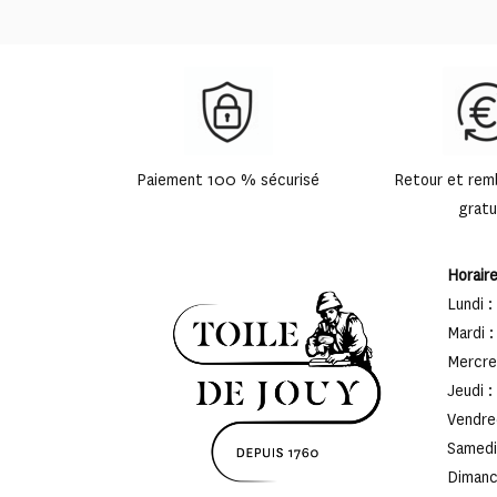
Paiement 100 % sécurisé
Retour et re
gratu
Horair
Lundi :
Mardi :
Mercred
Jeudi :
Vendred
Samedi 
Dimanch