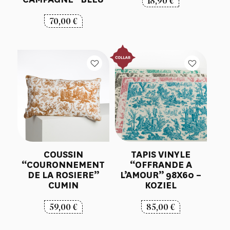
18,90
€
70,00
€
COUSSIN
TAPIS VINYLE
“COURONNEMENT
“OFFRANDE A
DE LA ROSIERE”
L’AMOUR” 98X60 –
CUMIN
KOZIEL
59,00
€
85,00
€