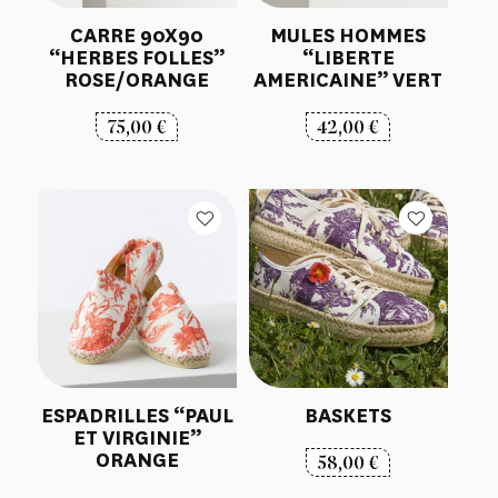
CARRE 90X90
MULES HOMMES
“HERBES FOLLES”
“LIBERTE
ROSE/ORANGE
AMERICAINE” VERT
75,00
€
42,00
€
ESPADRILLES “PAUL
BASKETS
ET VIRGINIE”
ORANGE
58,00
€