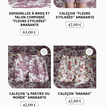
ESPADRILLES À BRIDE ET
CALEÇON “FLEURS
TALON COMPENSÉ
STYLISÉES” AMARANTE
“FLEURS STYLISÉES”
42,00
€
AMARANTE
65,00
€
CALEÇON “4 PARTIES DU
CALEÇON “ANANAS”
MONDE” AMARANTE
42,00
€
42,00
€