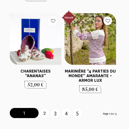
CHARENTAISES
MARINIÈRE “4 PARTIES DU
“ANANAS”
MONDE” AMARANTE –
ARMOR LUX
52,00
€
85,00
€
1
2
3
4
5
Page 1 sur 5