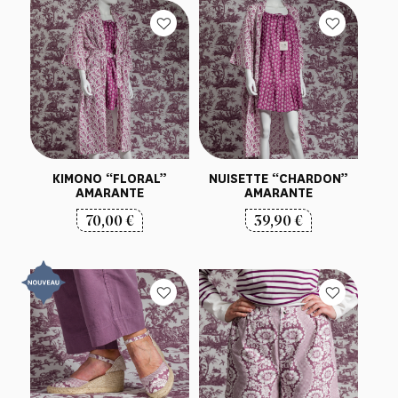
KIMONO “FLORAL”
NUISETTE “CHARDON”
AMARANTE
AMARANTE
70,00
€
39,90
€