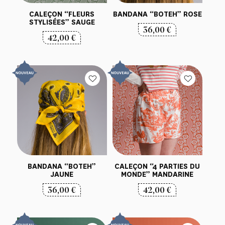
CALEÇON “FLEURS
BANDANA “BOTEH” ROSE
STYLISÉES” SAUGE
36,00
€
42,00
€
BANDANA “BOTEH”
CALEÇON “4 PARTIES DU
JAUNE
MONDE” MANDARINE
36,00
€
42,00
€