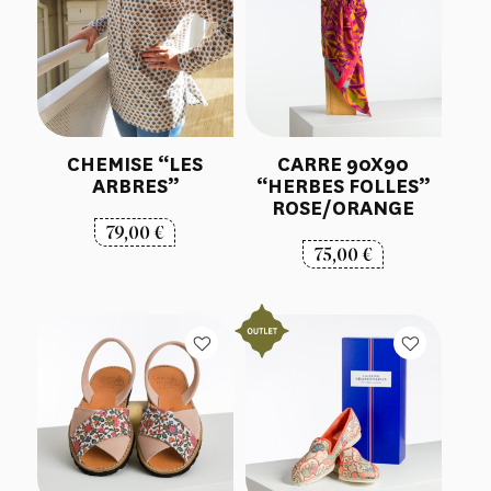
CHEMISE “LES
CARRE 90X90
ARBRES”
“HERBES FOLLES”
ROSE/ORANGE
79,00
€
75,00
€