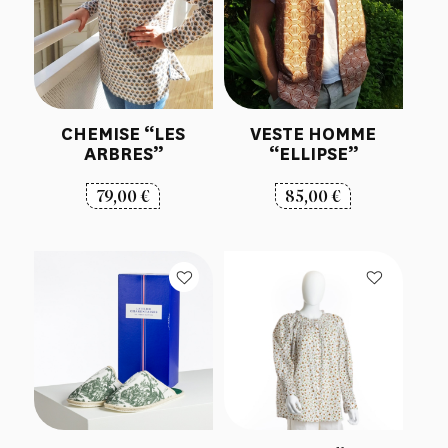
CHEMISE “LES
VESTE HOMME
ARBRES”
“ELLIPSE”
79,00
€
85,00
€