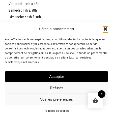
Vendredi : 11h à 18h
Samedi : 11h à 18h
Dimanche : 11h à 18h
Gérer le consentement
Pour offrir les meilleures expériences, nous utilisons des technologies telles que les
cookies pour stocker et/ou accéder aux informations des appareils. Le fait de
consentir à ces technologies nous permettra de traiter des données telles que le
comportement de navigation ou les ID uniques sur ce site. Le fait de ne pas consentir
ou de retirer son consentement peut avoir un effet négatif sur certaines
caractéristiques et fonctions.
Accepter
Refuser
© Copyright - Musée de la toile de Jouy
0
Voir les préférences
Politique en matière de remboursements et de retours
Politique de cookies
Politique de cookies (UE)
Conditions générales