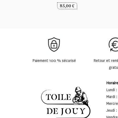
85,00
€
Paiement 100 % sécurisé
Retour et re
gratu
Horair
Lundi :
Mardi :
Mercred
Jeudi :
Vendred