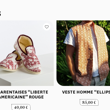
S
ARENTAISES “LIBERTE
VESTE HOMME “ELLIP
AMERICAINE” ROUGE
85,00
€
40,00
€