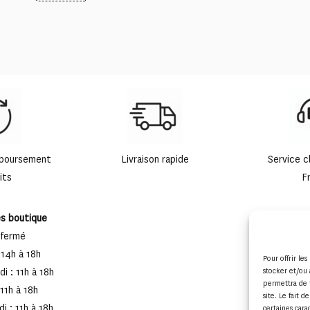
mboursement
Livraison rapide
Service c
its
F
es boutique
 fermé
 14h à 18h
Pour offrir le
stocker et/ou 
i : 11h à 18h
permettra de 
 11h à 18h
site. Le fait 
i : 11h à 18h
certaines cara