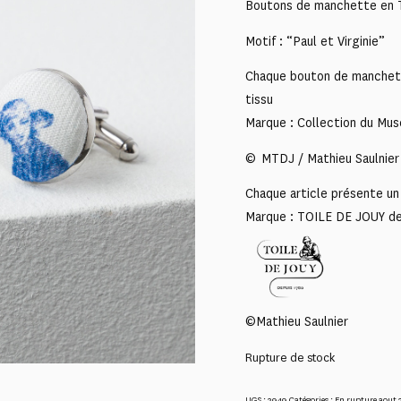
Boutons de manchette en T
Motif : “Paul et Virginie”
Chaque bouton de manchette
tissu
Marque : Collection du Mus
© MTDJ / Mathieu Saulnier
Chaque article présente un 
Marque : TOILE DE JOUY d
©Mathieu Saulnier
Rupture de stock
UGS :
3949
Catégories :
En rupture aout 