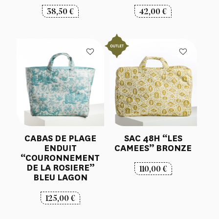
38,50
€
42,00
€
CABAS DE PLAGE
SAC 48H “LES
ENDUIT
CAMEES” BRONZE
“COURONNEMENT
DE LA ROSIERE”
110,00
€
BLEU LAGON
125,00
€