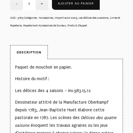
AJOUTER AU PANIER
UGS :
5185
Catégories :
Accessoires
,
import aout 2025
,
Les délices des 4 saisons
,
Livres et
Papeterie
,
Papeterie et Accessoires de bureau
,
Produit d’appel
DESCRIPTION
Paquet de mouchoir en papier.
Histoire du motif :
Les délices des 4 saisons – inv.983.15.12
Dessinateur attitré de la Manufacture Oberkampf
depuis 1783, Jean-Baptiste Huet élabore cette
pastorale en 1787. Les scènes des
Délices des quatre
saisons
évoquent les travaux agraires ou les jeux