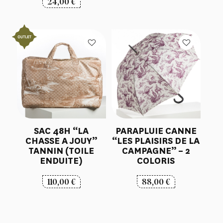
24,00
€
SAC 48H “LA
PARAPLUIE CANNE
CHASSE A JOUY”
“LES PLAISIRS DE LA
TANNIN (TOILE
CAMPAGNE” – 2
ENDUITE)
COLORIS
110,00
€
88,00
€