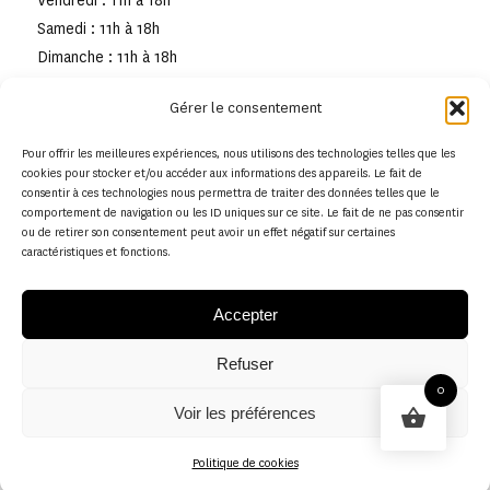
Vendredi : 11h à 18h
Samedi : 11h à 18h
Dimanche : 11h à 18h
Gérer le consentement
Pour offrir les meilleures expériences, nous utilisons des technologies telles que les
cookies pour stocker et/ou accéder aux informations des appareils. Le fait de
consentir à ces technologies nous permettra de traiter des données telles que le
comportement de navigation ou les ID uniques sur ce site. Le fait de ne pas consentir
ou de retirer son consentement peut avoir un effet négatif sur certaines
caractéristiques et fonctions.
Accepter
Refuser
© Copyright - Musée de la toile de Jouy
0
Voir les préférences
Politique en matière de remboursements et de retours
Politique de cookies
Politique de cookies (UE)
Conditions générales