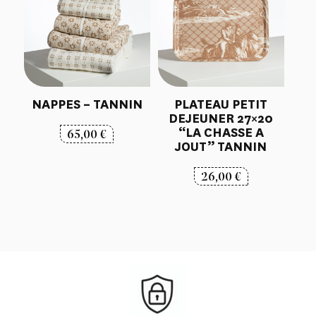
NAPPES – TANNIN
PLATEAU PETIT
DEJEUNER 27×20
“LA CHASSE A
65,00
€
JOUT” TANNIN
26,00
€