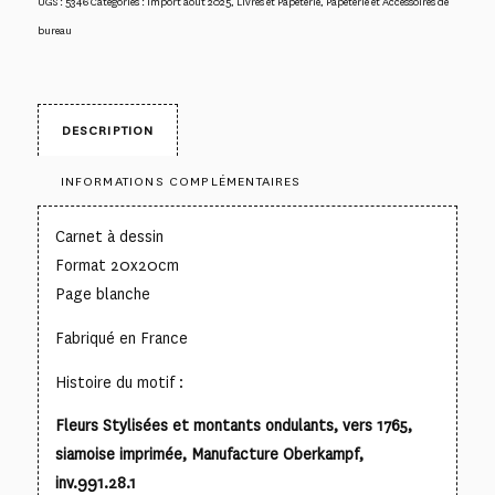
UGS :
5346
Catégories :
import aout 2025
,
Livres et Papeterie
,
Papeterie et Accessoires de
bureau
DESCRIPTION
INFORMATIONS COMPLÉMENTAIRES
Carnet à dessin
Format 20x20cm
Page blanche
Fabriqué en France
Histoire du motif :
Fleurs Stylisées et montants ondulants, vers 1765,
siamoise imprimée, Manufacture Oberkampf,
inv.991.28.1