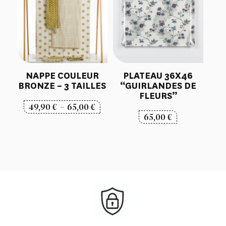
NAPPE COULEUR
PLATEAU 36X46
BRONZE – 3 TAILLES
“GUIRLANDES DE
FLEURS”
Plage
49,90
€
–
65,00
€
65,00
€
de
prix :
49,90 €
à
65,00 €