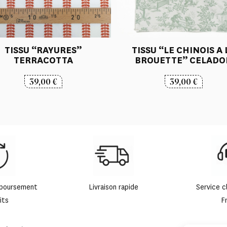
TISSU “RAYURES”
TISSU “LE CHINOIS A 
TERRACOTTA
BROUETTE” CELAD
39,00
€
39,00
€
mboursement
Livraison rapide
Service c
its
F