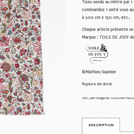
Tissu vendu au mètre par 1 
commandez 1 unité vous au
à 200 cm x 150 cm, etc..
Chaque article présente un 
Marque : TOILE DE JOUY d
©Mathieu Saulnier
Rupture de stock
UGS :
3681
Catégories :
Couture et Tissu 
DESCRIPTION