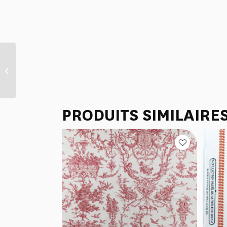
TISSU “LA CHASSE A
JOUY” TANIN
PRODUITS SIMILAIRE