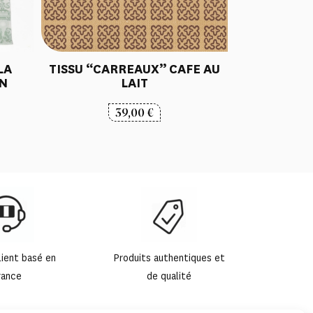
LA
TISSU “CARREAUX” CAFE AU
ON
LAIT
39,00
€
lient basé en
Produits authentiques et
rance
de qualité