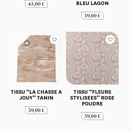
BLEU LAGON
45,00
€
39,00
€
TISSU “LA CHASSE A
TISSU “FLEURS
JOUY” TANIN
STYLISEES” ROSE
POUDRE
39,00
€
39,00
€