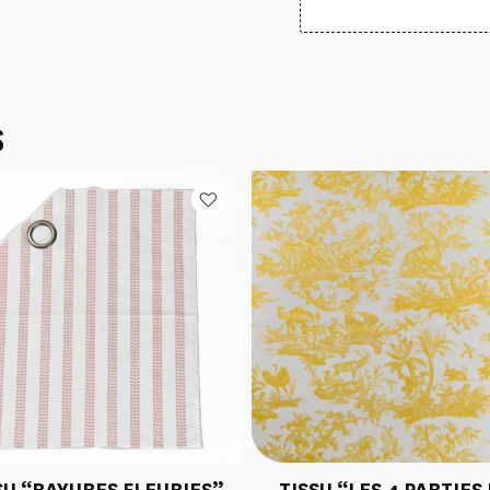
S
SU “RAYURES FLEURIES”
TISSU “LES 4 PARTIES