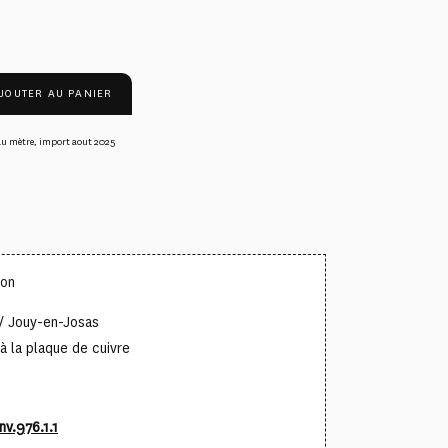
JOUTER AU PANIER
au mètre
,
import aout 2025
ton
/ Jouy-en-Josas
à la plaque de cuivre
nv.976.1.1