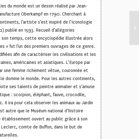
ies du monde est un dessin réalisé par Jean-
anufacture Oberkampf en 1790. Cherchant à
ntinents, l’artiste s’est inspiré de l’Iconologie
) publié en 1593. Recueil d’allégories
son temps, cette encyclopédie illustrée alors
es » fut l’un des premiers ouvrages de ce genre.
ifiées afin de caractériser les civilisations et les
caines, américaines et asiatiques. L’Europe par
par une femme richement vêtue, couronnée et
lle domine le monde. Pour les autres continents,
ite ses talents de peintre animalier et s’amuse
otique : scorpion, éléphant, fauve, crocodile,
. Il ira pour cela observer les animaux au Jardin
est autre que le Muséum national d’histoire
re établissement ouvert au public grâce à son
 Leclerc, comte de Buffon, dans le but de
aturelles.