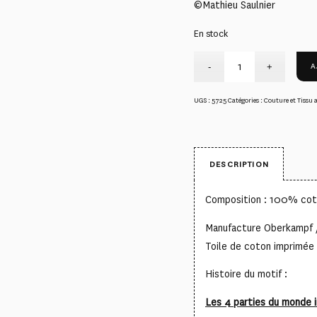
©Mathieu Saulnier
En stock
A
UGS :
5725
Catégories :
Couture et Tissu 
DESCRIPTION
Composition : 100% co
Manufacture Oberkampf 
Toile de coton imprimée 
Histoire du motif :
Les 4 parties du monde i