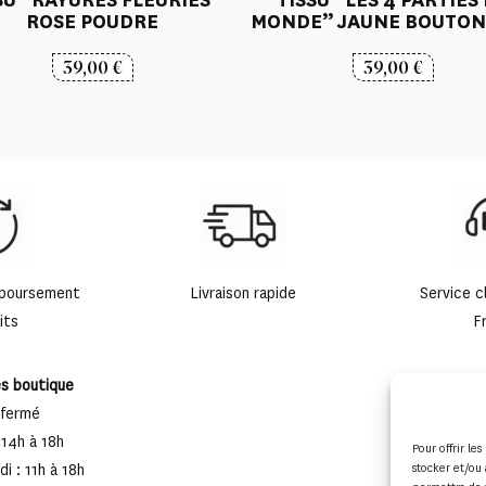
ROSE POUDRE
MONDE” JAUNE BOUTON
39,00
€
39,00
€
mboursement
Livraison rapide
Service c
its
F
es boutique
 fermé
 14h à 18h
Pour offrir le
stocker et/ou 
i : 11h à 18h