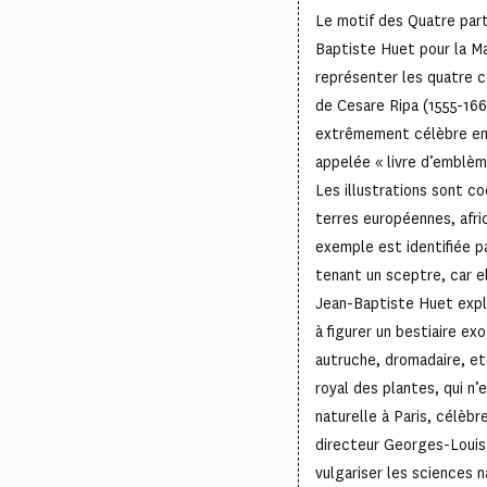
Le motif des Quatre part
Baptiste Huet pour la M
représenter les quatre co
de Cesare Ripa (1555-1662
extrêmement célèbre en 
appelée « livre d’emblèm
Les illustrations sont cod
terres européennes, afri
exemple est identifiée 
tenant un sceptre, car e
Jean-Baptiste Huet explo
à figurer un bestiaire ex
autruche, dromadaire, etc
royal des plantes, qui n’
naturelle à Paris, célèb
directeur Georges-Louis
vulgariser les sciences n