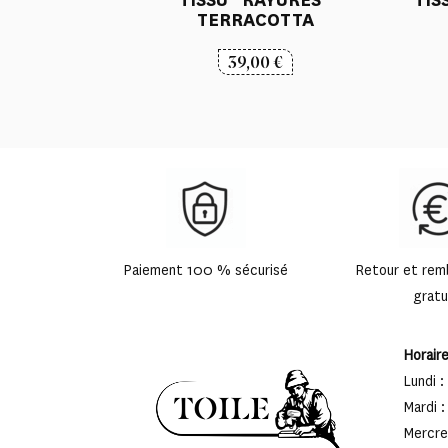
TERRACOTTA
39,00
€
Paiement 100 % sécurisé
Retour et re
gratu
Horair
Lundi :
Mardi :
Mercred