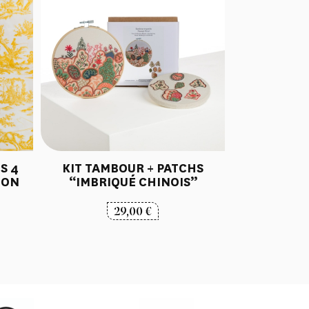
S 4
KIT TAMBOUR + PATCHS
TON
“IMBRIQUÉ CHINOIS”
29,00
€