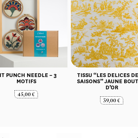
IT PUNCH NEEDLE – 3
TISSU “LES DELICES DE
MOTIFS
SAISONS” JAUNE BOU
D’OR
45,00
€
39,00
€