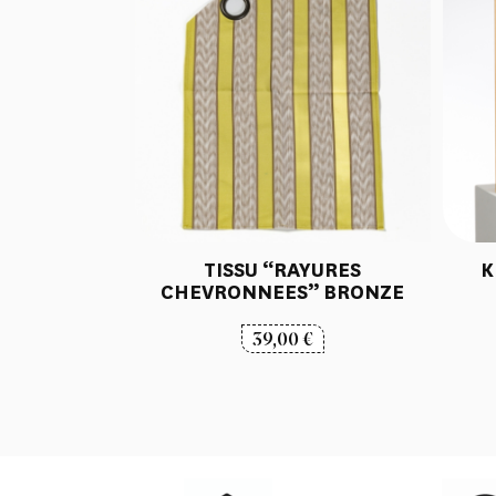
TISSU “RAYURES
K
CHEVRONNEES” BRONZE
39,00
€