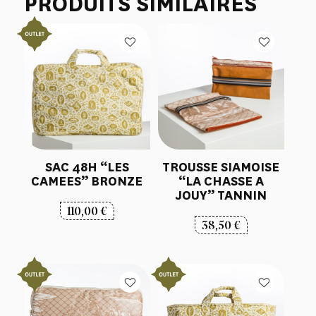
PRODUITS SIMILAIRES
SAC 48H “LES
TROUSSE SIAMOISE
CAMEES” BRONZE
“LA CHASSE A
JOUY” TANNIN
110,00
€
38,50
€