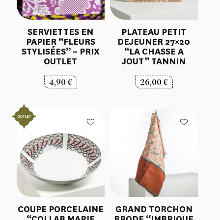
SERVIETTES EN
PLATEAU PETIT
PAPIER “FLEURS
DEJEUNER 27×20
STYLISÉES” – PRIX
“LA CHASSE A
OUTLET
JOUT” TANNIN
4,90
€
26,00
€
COUPE PORCELAINE
GRAND TORCHON
“COLLAB MARIE
BRODE “IMBRIQUE