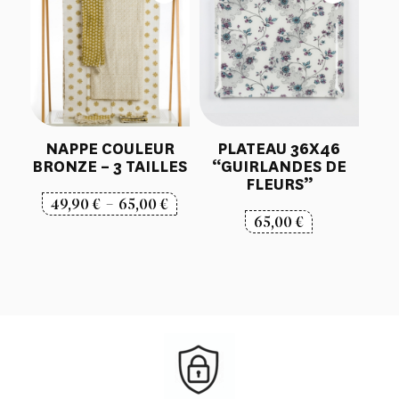
NAPPE COULEUR
PLATEAU 36X46
BRONZE – 3 TAILLES
“GUIRLANDES DE
FLEURS”
Plage
49,90
€
–
65,00
€
65,00
€
de
prix :
49,90 €
à
65,00 €