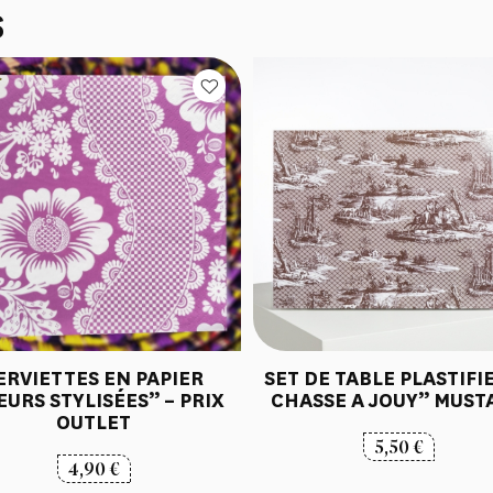
S
ERVIETTES EN PAPIER
SET DE TABLE PLASTIFI
EURS STYLISÉES” – PRIX
CHASSE A JOUY” MUST
OUTLET
5,50
€
4,90
€