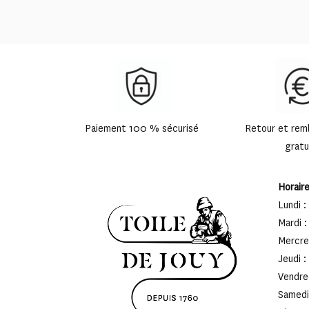
49,90 €
à
65,00 €
Paiement 100 % sécurisé
Retour et re
gratu
Horair
Lundi :
Mardi :
Mercred
Jeudi :
Vendred
Samedi 