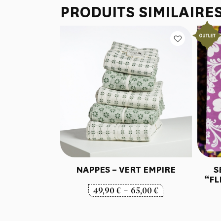
PRODUITS SIMILAIRE
NAPPES – VERT EMPIRE
S
“FL
Plage
49,90
€
–
65,00
€
de
prix :