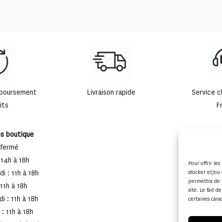
mboursement
Livraison rapide
Service c
its
F
es boutique
 fermé
 14h à 18h
Pour offrir le
stocker et/ou 
i : 11h à 18h
permettra de 
 11h à 18h
site. Le fait 
i : 11h à 18h
certaines cara
: 11h à 18h