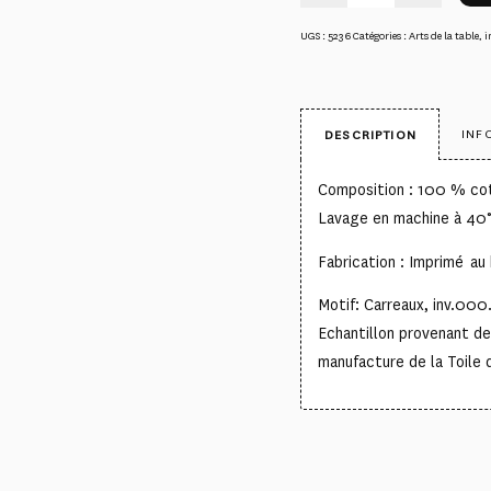
UGS :
5236
Catégories :
Arts de la table
,
i
INF
DESCRIPTION
Composition : 100 % co
Lavage en machine à 40
Fabrication : Imprimé au 
Motif: Carreaux, inv.000
Echantillon provenant d
manufacture de la Toile 