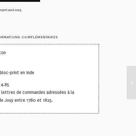
mport aout 2025
ORMATIONS COMPLÉMENTAIRES
ton
°
bloc-print en Inde
.4.65
e lettres de commandes adressées à la
de Jouy entre 1780 et 1825.