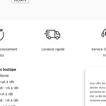
70,00
€
mboursement
Livraison rapide
Service c
its
F
es boutique
 fermé
 14h à 18h
Pour offrir le
i : 11h à 18h
stocker et/ou 
permettra de 
 11h à 18h
site. Le fait 
i : 11h à 18h
certaines cara