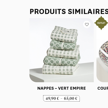
PRODUITS SIMILAIRE
NAPPES – VERT EMPIRE
COUP
Plage
49,90
€
–
65,00
€
de