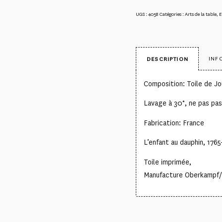
UGS :
4058
Catégories :
Arts de la table
,
E
INF
DESCRIPTION
Composition: Toile de J
Lavage à 30°, ne pas pas
Fabrication: France
L’enfant au dauphin, 1765
Toile imprimée,
Manufacture Oberkampf/ 