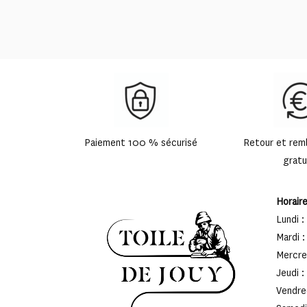
prix :
49,90 €
à
65,00 €
Paiement 100 % sécurisé
Retour et re
gratu
Horair
Lundi :
Mardi :
Mercred
Jeudi :
Vendred