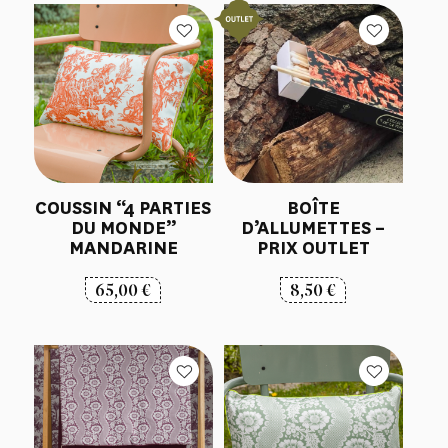
COUSSIN “4 PARTIES
BOÎTE
DU MONDE”
D’ALLUMETTES –
MANDARINE
PRIX OUTLET
65,00
€
8,50
€