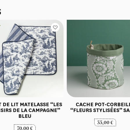
S
 DE LIT MATELASSE “LES
CACHE POT-CORBEIL
ISIRS DE LA CAMPAGNE”
“FLEURS STYLISÉES” S
BLEU
33,00
€
70,00
€