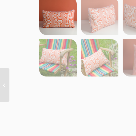
MATELAS DE REPOS
“FLEURS STYLISéES”
MANDARINE