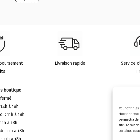
mboursement
Livraison rapide
Service c
its
F
es boutique
 fermé
 14h à 18h
Pour offrir le
i : 11h à 18h
stocker et/ou 
permettra de 
 11h à 18h
site. Le fait 
i : 11h à 18h
certaines cara
: 11h à 18h