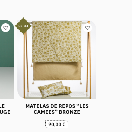
LE
MATELAS DE REPOS “LES
AUGE
CAMEES” BRONZE
90,00
€