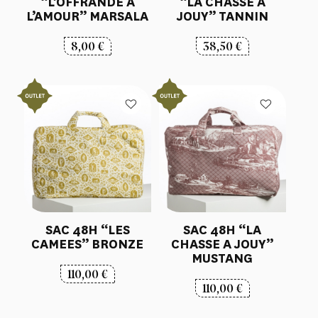
“L’OFFRANDE A
“LA CHASSE A
L’AMOUR” MARSALA
JOUY” TANNIN
8,00
€
38,50
€
SAC 48H “LES
SAC 48H “LA
CAMEES” BRONZE
CHASSE A JOUY”
MUSTANG
110,00
€
110,00
€