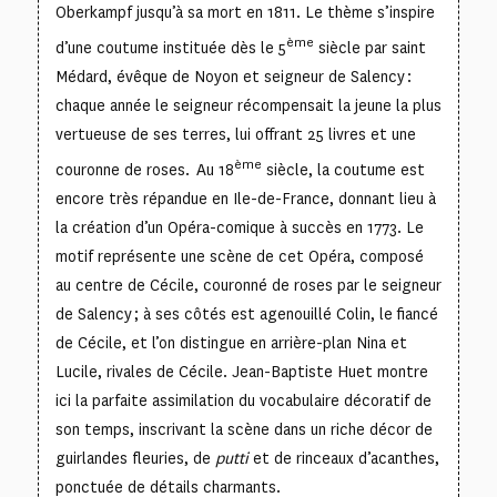
Oberkampf jusqu’à sa mort en 1811. Le thème s’inspire
ème
d’une coutume instituée dès le 5
siècle par saint
Médard, évêque de Noyon et seigneur de Salency :
chaque année le seigneur récompensait la jeune la plus
vertueuse de ses terres, lui offrant 25 livres et une
ème
couronne de roses. Au 18
siècle, la coutume est
encore très répandue en Ile-de-France, donnant lieu à
la création d’un Opéra-comique à succès en 1773. Le
motif représente une scène de cet Opéra, composé
au centre de Cécile, couronné de roses par le seigneur
de Salency ; à ses côtés est agenouillé Colin, le fiancé
de Cécile, et l’on distingue en arrière-plan Nina et
Lucile, rivales de Cécile. Jean-Baptiste Huet montre
ici la parfaite assimilation du vocabulaire décoratif de
son temps, inscrivant la scène dans un riche décor de
guirlandes fleuries, de
putti
et de rinceaux d’acanthes,
ponctuée de détails charmants.