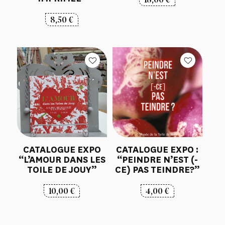
8,50
€
CATALOGUE EXPO
CATALOGUE EXPO :
“L’AMOUR DANS LES
“PEINDRE N’EST (-
TOILE DE JOUY”
CE) PAS TEINDRE?”
10,00
€
4,00
€