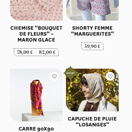
CHEMISE “BOUQUET
SHORTY FEMME
DE FLEURS” –
“MARGUERITES”
MARON GLACE
39,90
€
Plage
78,00
€
–
82,00
€
de
prix :
78,00 €
à
82,00 €
CAPUCHE DE PLUIE
“LOSANGES”
CARRE 90X90