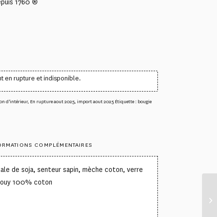
epuis 1760 ®
t en rupture et indisponible.
on d'intérieur
,
En rupture aout 2025
,
import aout 2025
Étiquette :
bougie
ORMATIONS COMPLÉMENTAIRES
ale de soja, senteur sapin, mèche coton, verre
 Jouy 100% coton