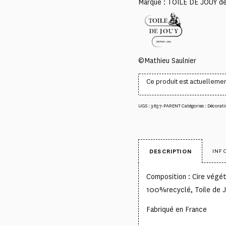
Marque : TOILE DE JOUY d
©Mathieu Saulnier
Ce produit est actuellemen
UGS :
3637-PARENT
Catégories :
Décorati
INF
DESCRIPTION
Composition : Cire végét
100%recyclé, Toile de
Fabriqué en France