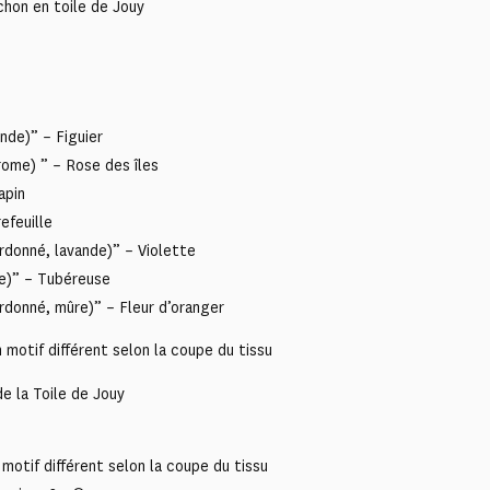
hon en toile de Jouy
ande)” – Figuier
rome) ” – Rose des îles
apin
efeuille
rdonné, lavande)” – Violette
re)” – Tubéreuse
rdonné, mûre)” – Fleur d’oranger
motif différent selon la coupe du tissu
e la Toile de Jouy
motif différent selon la coupe du tissu