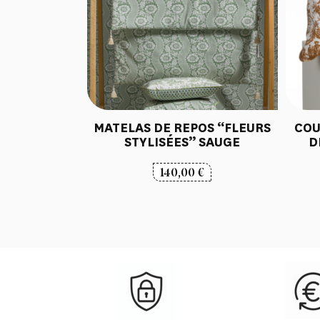
MATELAS DE REPOS “FLEURS
COU
STYLISÉES” SAUGE
D
140,00
€