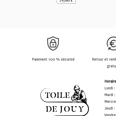
79,00
€
Paiement 100 % sécurisé
Retour et re
gratu
Horair
Lundi :
Mardi :
Mercred
Jeudi :
Vendred