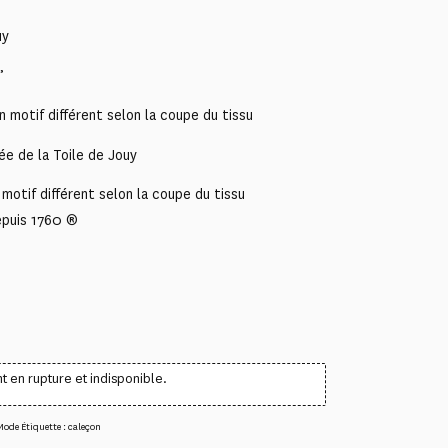
uy
”
 motif différent selon la coupe du tissu
ée de la Toile de Jouy
motif différent selon la coupe du tissu
epuis 1760 ®
t en rupture et indisponible.
Mode
Étiquette :
caleçon