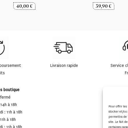
40,00
€
39,90
€
mboursement
Livraison rapide
Service c
its
F
es boutique
 fermé
 14h à 18h
Pour offrir le
stocker et/ou 
i : 11h à 18h
permettra de 
 11h à 18h
site. Le fait 
i : 11h à 18h
certaines cara