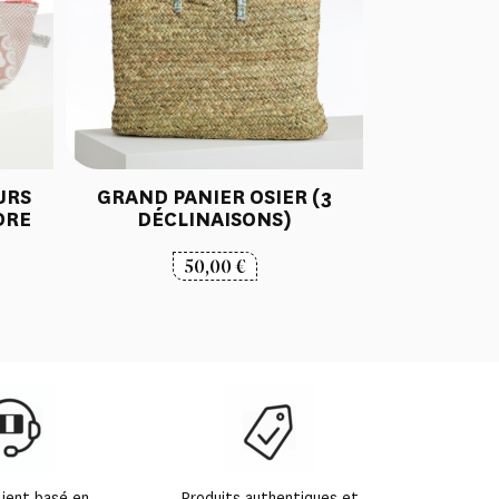
URS
GRAND PANIER OSIER (3
DRE
DÉCLINAISONS)
50,00
€
lient basé en
Produits authentiques et