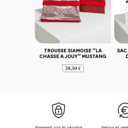
TROUSSE SIAMOISE “LA
SAC
CHASSE A JOUY” MUSTANG
38,50
€
Paiement 100 % sécurisé
Retour et re