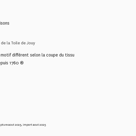
isons
de la Toile de Jouy
motif différent selon la coupe du tissu
epuis 1760 ®
upture aout 2025
,
import aout 2025