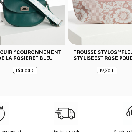
 CUIR “COURONNEMENT
TROUSSE STYLOS “FLE
DE LA ROSIERE” BLEU
STYLISEES” ROSE POU
160,00
€
19,50
€
mboursement
Livraison rapide
Service c