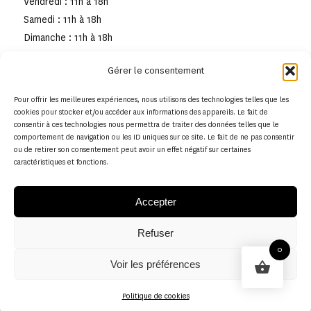
Vendredi : 11h à 18h
Samedi : 11h à 18h
Dimanche : 11h à 18h
Gérer le consentement
Pour offrir les meilleures expériences, nous utilisons des technologies telles que les
cookies pour stocker et/ou accéder aux informations des appareils. Le fait de
consentir à ces technologies nous permettra de traiter des données telles que le
comportement de navigation ou les ID uniques sur ce site. Le fait de ne pas consentir
ou de retirer son consentement peut avoir un effet négatif sur certaines
caractéristiques et fonctions.
Accepter
Refuser
© Copyright - Musée de la toile de Jouy
0
Voir les préférences
Politique en matière de remboursements et de retours
Politique de cookies
Politique de cookies (UE)
Conditions générales