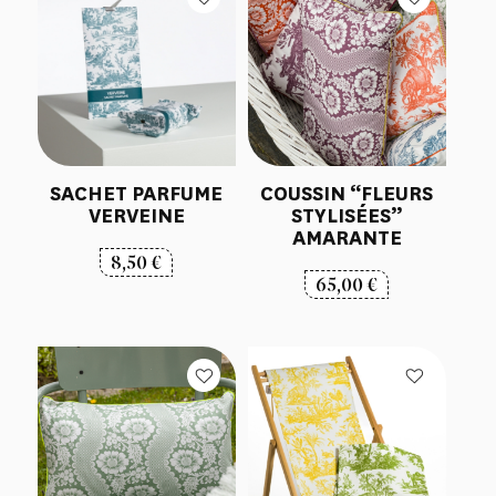
SACHET PARFUME
COUSSIN “FLEURS
VERVEINE
STYLISÉES”
AMARANTE
8,50
€
65,00
€