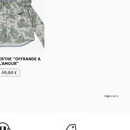
ERTHE “OFFRANDE A
L’AMOUR”
59,00
€
Page 2 sur 2