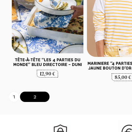
TÊTE-À-TÊTE “LES 4 PARTIES DU
MARINIERE “4 PARTI
MONDE” BLEU DIRECTOIRE – DUNI
JAUNE BOUTON D’OR
12,90
€
85,00
€
1
2