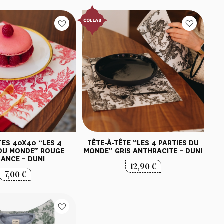
TES 40X40 “LES 4
TÊTE-À-TÊTE “LES 4 PARTIES DU
 DU MONDE” ROUGE
MONDE” GRIS ANTHRACITE – DUNI
ANCE – DUNI
12,90
€
7,00
€