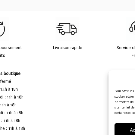
mboursement
Livraison rapide
Service c
its
F
es boutique
 fermé
 14h à 18h
Pour offrir le
i : 11h à 18h
stocker et/ou 
permettra de 
 11h à 18h
site. Le fait 
i : 11h à 18h
certaines cara
: 11h à 18h
e : 11h à 18h
Ac