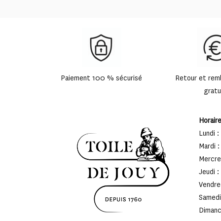
Paiement 100 % sécurisé
Retour et re
gratu
Horair
Lundi :
Mardi :
Mercred
Jeudi :
Vendred
Samedi 
Dimanch