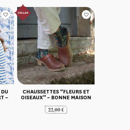
 DU
CHAUSSETTES “FLEURS ET
T –
OISEAUX” – BONNE MAISON
22,00
€