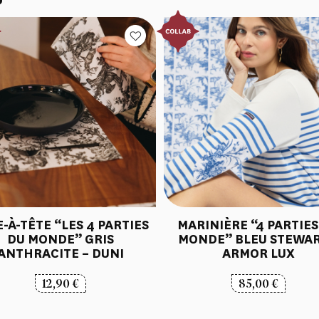
MARINIÈRE “4 PARTIES
-À-TÊTE “LES 4 PARTIES
MONDE” BLEU STEWAR
DU MONDE” GRIS
ARMOR LUX
ANTHRACITE – DUNI
85,00
€
12,90
€