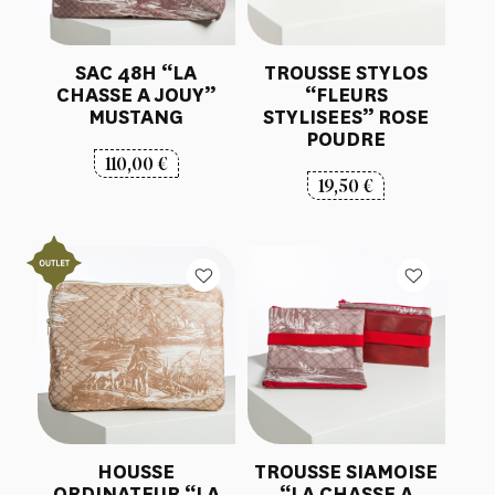
SAC 48H “LA
TROUSSE STYLOS
CHASSE A JOUY”
“FLEURS
MUSTANG
STYLISEES” ROSE
POUDRE
110,00
€
19,50
€
HOUSSE
TROUSSE SIAMOISE
ORDINATEUR “LA
“LA CHASSE A