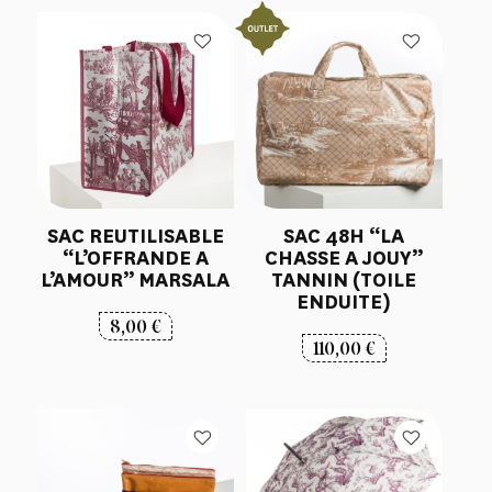
SAC REUTILISABLE
SAC 48H “LA
“L’OFFRANDE A
CHASSE A JOUY”
L’AMOUR” MARSALA
TANNIN (TOILE
ENDUITE)
8,00
€
110,00
€